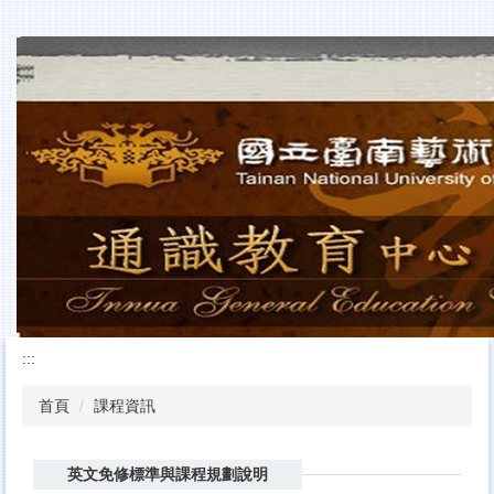
跳
到
主
要
內
容
區
:::
首頁
課程資訊
英文免修標準與課程規劃說明