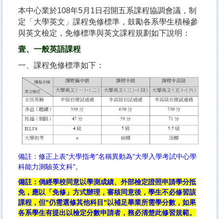
本中心業於108年5月1日召開五系課程協調會議，制
定「大學英文」課程免修標準，鼓勵各系學生積極參
與英文檢定，免修標準與英文課程規劃如下說明：
壹、一般英語課程
一、課程免修標準如下：
備註：修正上表"大學指考"名稱異動為"大學入學考試中心學
科能力測驗英文科"。
備註：倘經學校同意以學測成績、外部檢定證照申請學分抵
免，應以「免修」方式辦理，審核同意後，學生不必修習該
課程，但"仍需選修其他科目"以補足畢業所需學分數，如果
各系學生有提出以檢定分數申請者，務必清楚此修習規範。