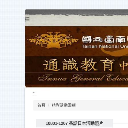
跳
到
主
要
內
容
區
:::
首頁
精彩活動回顧
10801-1207 茶話日本活動照片