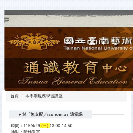
跳
到
主
要
內
容
區
首頁
本學期服務學習講座
►於「無支配／isonomia」這堂課
時間：115/4/29
(三)
13:00-14:50
地點：階梯教室